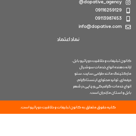
dopative_agency@
09116259129
09113987453
info@dopative.com
نماد اعتماد
کانون تبلیغات و خلاقیت دوپاتیو بابل،
ارائه دهنده انواع خدمات سوشیال
مارکتینگ مانند طراحی سایت، سئو
حرفه‌ای، تولید محتوای اینستاگرام،
انواع خدمات گرافیکی و چاپی در شهر
بابل و استان مازندران است.
کلیه حقوق متعلق به کانون تبلیغات و خلاقیت دوپاتیو است.